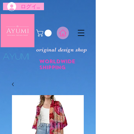
ログイン
original design shop
​Ayumi
Worldwide
shipping