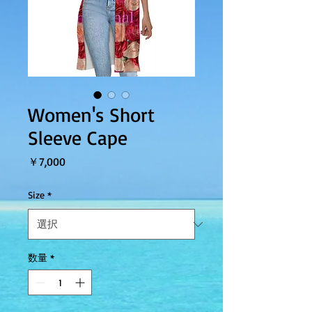
Women's Short
Sleeve Cape
価格
￥7,000
Size
*
数量
*