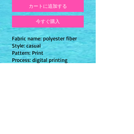
カートに追加する
今すぐ購入
Fabric name: polyester fiber
Style: casual
Pattern: Print
Process: digital printing