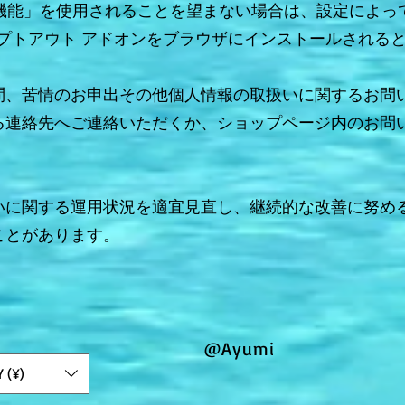
の広告向けの機能」を使用されることを望まない場合は、設定に
ytics オプトアウト アドオンをブラウザにインストールさ
問、苦情のお申出その他個人情報の取扱いに関するお問
る連絡先へご連絡いただくか、ショップページ内のお問
いに関する運用状況を適宜見直し、継続的な改善に努め
ことがあります。
@Ayumi
Y (¥)