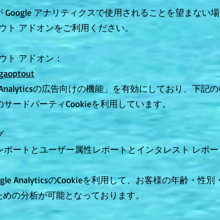
oogle アナリティクスで使用されることを望まない場合
トアウト アドオンをご利用ください。
アウト アドオン：
/gaoptout
e Analyticsの広告向けの機能」を有効にしており、
ieなどのサードパーティCookieを利用しています。
グ
ーザー属性レポートとユーザー属性レポートとインタレスト レポ
le AnalyticsのCookieを利用して、お客様の年齢
ための分析が可能となっております。