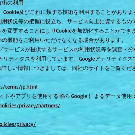
の技術の利用
、Cookie及びこれに類する技術を利用することがあり
用状況等の把握に役立ち、サービス向上に資するものです
変更することによりCookieを無効化することができます
部の機能をご利用いただけなくなる場合があります。
ップサービスが提供するサービスの利用状況等を調査・分
ogle アナリティクスを利用しています。Googleアナリ
クスの詳しい情報につきましては、同社のサイトをご覧くだ
約：
s/terms/jp.html
のサイトやアプリを使用する際の Google によるデータ使用
olicies/privacy/partners/
licies/privacy/